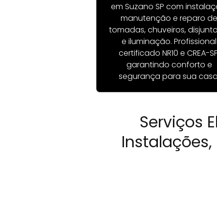
em Suzano SP com instalaç
manutenção e reparo d
tomadas, chuveiros, disjunt
e iluminação. Profissional
certificado NR10 e CREA-SP
garantindo conforto e
segurança para sua casa
Serviços E
Instalações