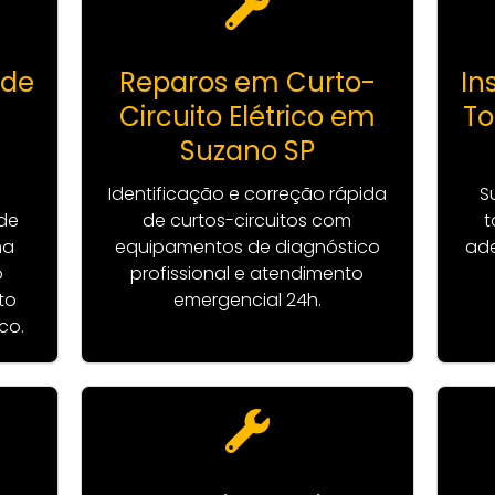
 de
Reparos em Curto-
In
Circuito Elétrico em
T
Suzano SP
Identificação e correção rápida
S
de
de curtos-circuitos com
t
ma
equipamentos de diagnóstico
ade
o
profissional e atendimento
to
emergencial 24h.
co.