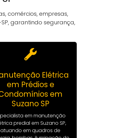
s, comércios, empresas,
EA-SP, garantindo segurança,
anutenção Elétrica
em Prédios e
Condomínios em
Suzano SP
specialista em manutenção
étrica predial em Suzano SP,
atuando em quadros de
rgia, bombas, iluminação de