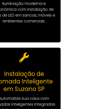
Iluminação moderna e
onômica com instalação de
as de LED em sancas, móveis e
ambientes comerciais.
Instalação de
omada Inteligente
em Suzano SP
Automatize sua casa com
adas inteligentes integradas