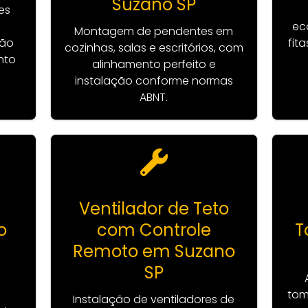
Suzano SP
es
ec
Montagem de pendentes em
xão
fit
cozinhas, salas e escritórios, com
nto
alinhamento perfeito e
instalação conforme normas
ABNT.
Ventilador de Teto
o
com Controle
T
Remoto em Suzano
SP
m
tom
Instalação de ventiladores de