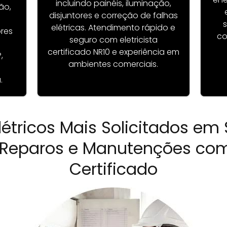
incluindo painéis, iluminação,
ão,
disjuntores e correção de falhas
e
s
elétricas. Atendimento rápido e
ores
co
seguro com eletricista
certificado NR10 e experiência em
,
ambientes comerciais.
.
létricos Mais Solicitados em
, Reparos e Manutenções com 
Certificado