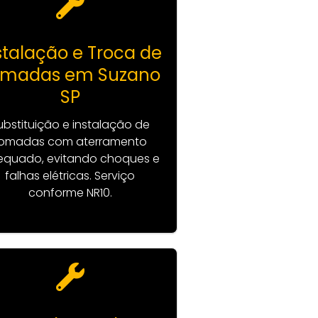
stalação e Troca de
omadas em Suzano
SP
ubstituição e instalação de
omadas com aterramento
quado, evitando choques e
falhas elétricas. Serviço
conforme NR10.