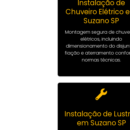
Instalação de
Chuveiro Elétrico
Suzano SP
Montagem segura de chuvei
elétricos, incluindo
dimensionamento do disjunt
fiação e aterramento conf
normas técnicas.
Instalação de Lust
em Suzano SP