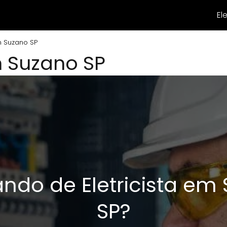
El
em Suzano SP
em Suzano SP
ando de Eletricista em
SP?