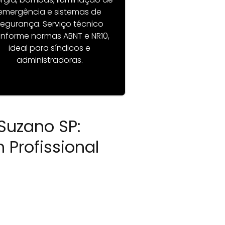
emergência e sistemas de
egurança. Serviço técnico
nforme normas ABNT e NR10,
ideal para síndicos e
administradoras.
 Suzano SP:
Profissional