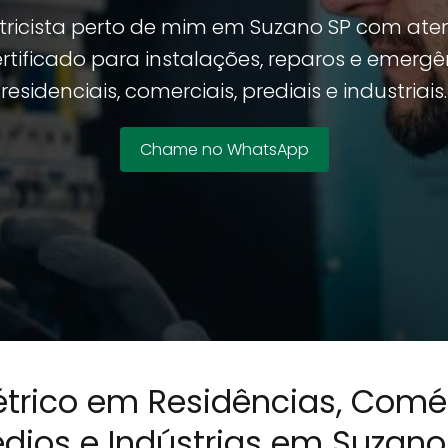
etricista perto de mim em Suzano SP com at
ertificado para instalações, reparos e emergê
residenciais, comerciais, prediais e industriais.
Chame no WhatsApp
trico em Residências, Comé
édios e Indústrias em Suzano