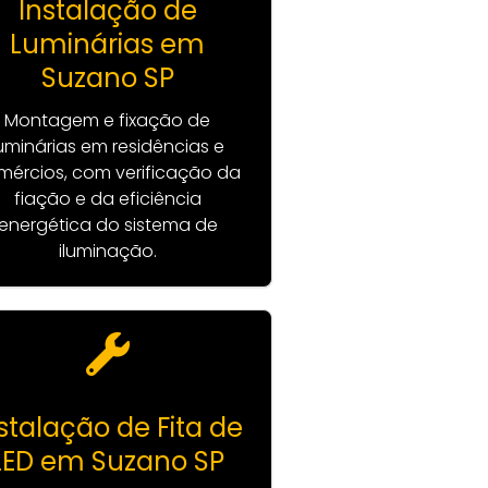
Instalação de
Luminárias em
Suzano SP
Montagem e fixação de
uminárias em residências e
mércios, com verificação da
fiação e da eficiência
energética do sistema de
iluminação.
stalação de Fita de
LED em Suzano SP