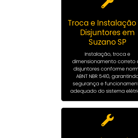
Troca e Instalação
Disjuntores em
Suzano SP
Instalação, troca e
dimensionamento correto 
disjuntores conforme nor
ABNT NBR 5410, garantind
segurança e funcionamen
adequado do sistema elétri