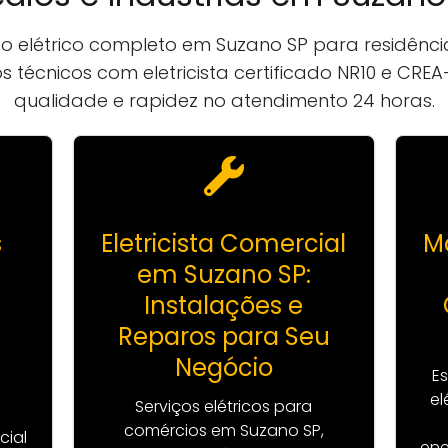
 elétrico completo em Suzano SP para residência
ços técnicos com eletricista certificado NR10 e CR
qualidade e rapidez no atendimento 24 horas.
s
Eletricista Comercial
M
em Suzano SP:
Instalações e
Reparos para Seu
Negócio
E
el
Serviços elétricos para
comércios em Suzano SP,
cial
ene